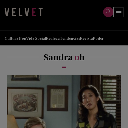
>
>
Cultura Pop
Vida Social
Realeza
Tendencias
Revista
Poder
Sandra
o
h