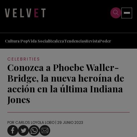
>
>
Cultura Pop
Vida Social
Realeza
Tendencias
Revista
Poder
CELEBRITIES
Conozca a Phoebe Waller-
Bridge, la nueva heroína de
acción en la última Indiana
Jones
POR
CARLOS LOYOLA LOBO
| 29 JUNIO 2023