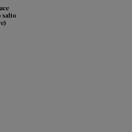
hace
 salto
re)