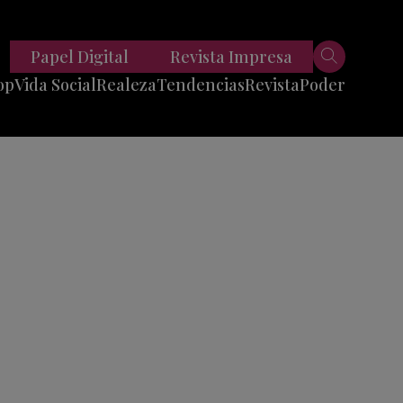
Papel Digital
Revista Impresa
op
Vida Social
Realeza
Tendencias
Revista
Poder
Belleza
Entrevistas
Moda
Mundo
Foodie
11 Preguntas
es
Fitness
Reportajes
Viajes
Tech