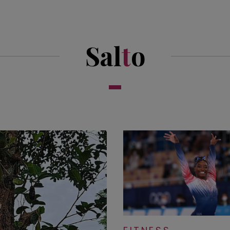
Sal
t
o