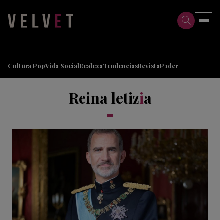
>
>
Cultura Pop
Vida Social
Realeza
Tendencias
Revista
Poder
Reina letiz
i
a