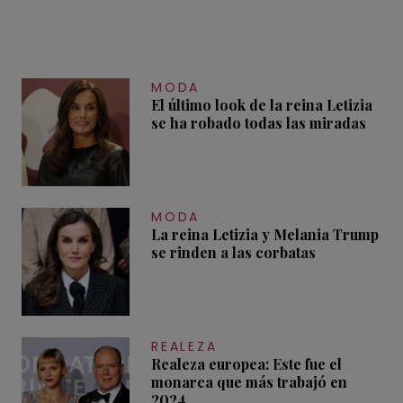
MODA
El último look de la reina Letizia
se ha robado todas las miradas
MODA
La reina Letizia y Melania Trump
se rinden a las corbatas
REALEZA
Realeza europea: Este fue el
monarca que más trabajó en
2024