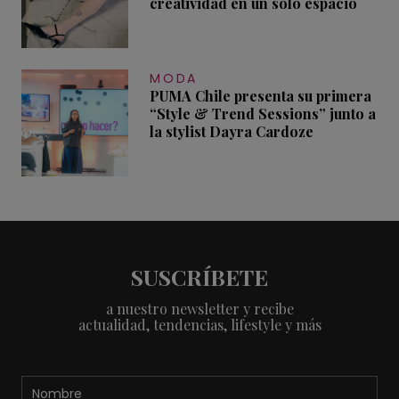
creatividad en un solo espacio
MODA
PUMA Chile presenta su primera
“Style & Trend Sessions” junto a
la stylist Dayra Cardoze
SUSCRÍBETE
a nuestro newsletter y recibe
actualidad, tendencias, lifestyle y más