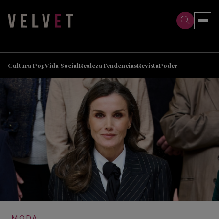
>
>
Cultura Pop
Vida Social
Realeza
Tendencias
Revista
Poder
MODA