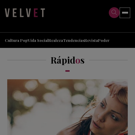
>
>
Cultura Pop
Vida Social
Realeza
Tendencias
Revista
Poder
Rápid
o
s