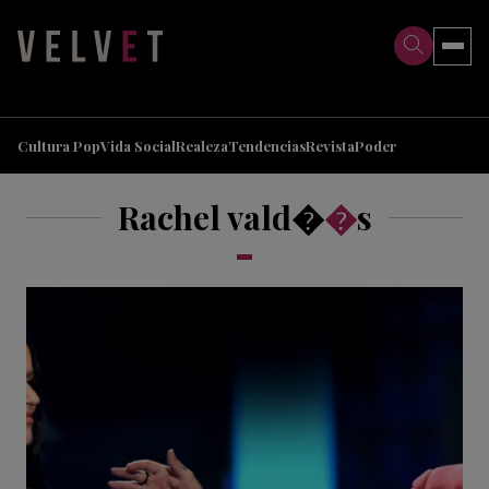
>
>
Cultura Pop
Vida Social
Realeza
Tendencias
Revista
Poder
Rachel vald�
�
s