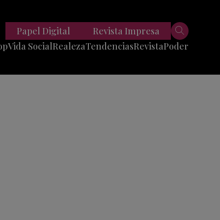
Papel Digital
Revista Impresa
op
Vida Social
Realeza
Tendencias
Revista
Poder
Belleza
Entrevistas
Moda
Mundo
Foodie
11 Preguntas
es
Fitness
Reportajes
Viajes
Tech