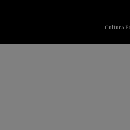
Cultura P
Cine
Series
Música
Celebriti