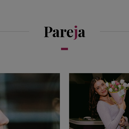
Pare
j
a