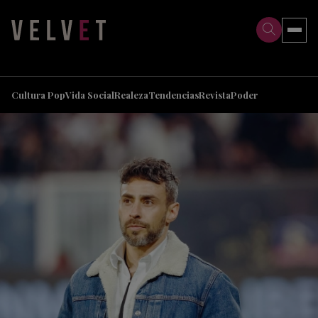
>
>
Cultura Pop
Vida Social
Realeza
Tendencias
Revista
Poder