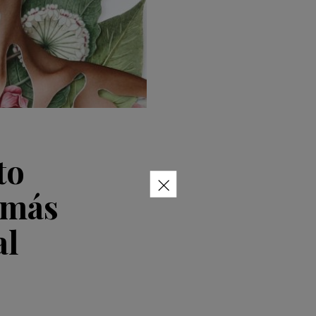
to
×
 más
al