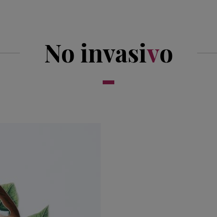
No invasi
v
o