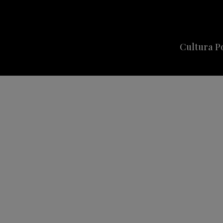
Cultura P
Cine
Series
Música
Celebriti