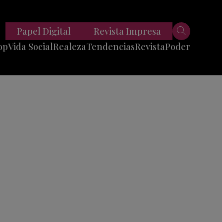
Papel Digital
Revista Impresa
op
Vida Social
Realeza
Tendencias
Revista
Poder
Belleza
Entrevistas
Moda
Mundo
Foodie
11 Preguntas
es
Fitness
Reportajes
Viajes
Tech