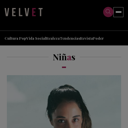
>
>
Cultura Pop
Vida Social
Realeza
Tendencias
Revista
Poder
Niñ
a
s