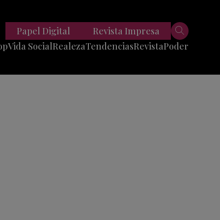
Papel Digital
Revista Impresa
op
Vida Social
Realeza
Tendencias
Revista
Poder
Belleza
Entrevistas
Moda
Mundo
Foodie
11 Preguntas
es
Fitness
Reportajes
Viajes
Tech