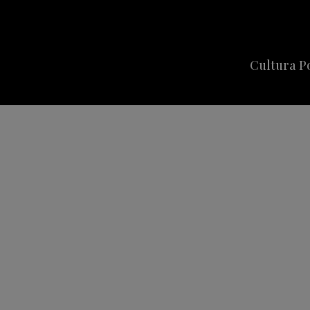
Cultura P
Cine
Series
Música
Celebriti