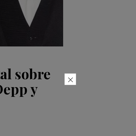
al sobre
×
 Depp y