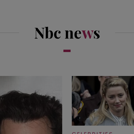
Nbc ne
w
s