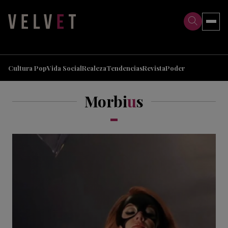
>
>
Cultura Pop
Vida Social
Realeza
Tendencias
Revista
Poder
Morbi
u
s