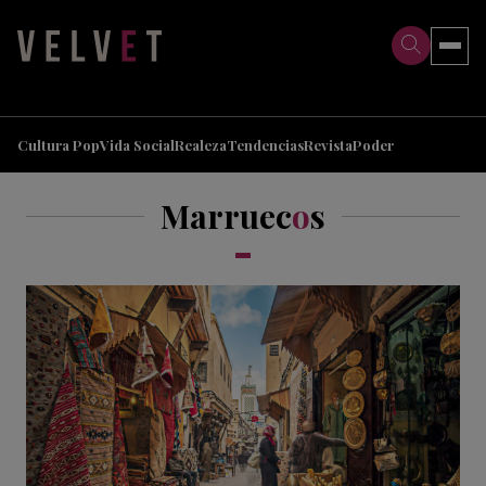
>
>
Cultura Pop
Vida Social
Realeza
Tendencias
Revista
Poder
Marruec
o
s