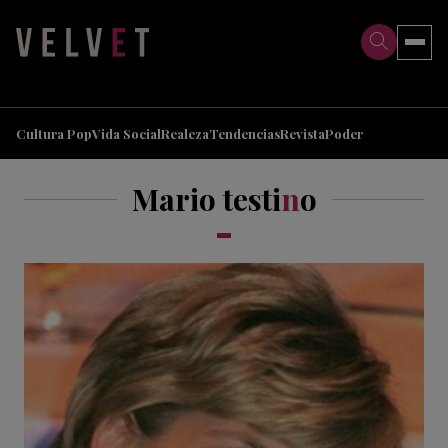
>
>
Cultura Pop
Vida Social
Realeza
Tendencias
Revista
Poder
Mario testi
n
o