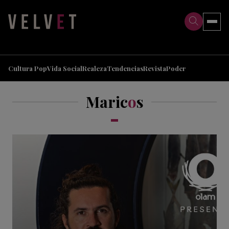
>
>
Cultura Pop
Vida Social
Realeza
Tendencias
Revista
Poder
Maric
o
s