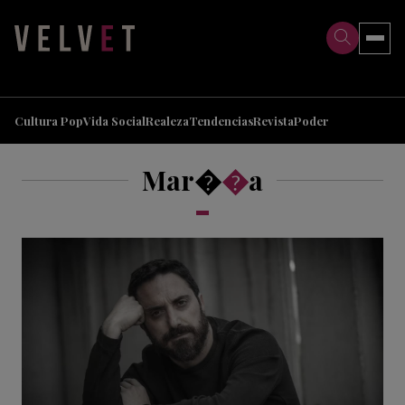
>
>
Cultura Pop
Vida Social
Realeza
Tendencias
Revista
Poder
Mar�
�
a