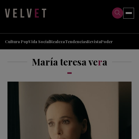
>
>
Cultura Pop
Vida Social
Realeza
Tendencias
Revista
Poder
María teresa ve
r
a