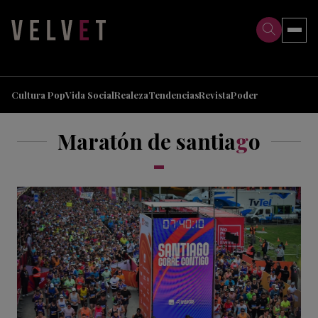
>
>
Cultura Pop
Vida Social
Realeza
Tendencias
Revista
Poder
Maratón de santia
g
o