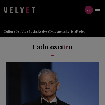
>
>
Cultura Pop
Vida Social
Realeza
Tendencias
Revista
Poder
Lado oscu
r
o