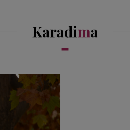
Karadi
m
a