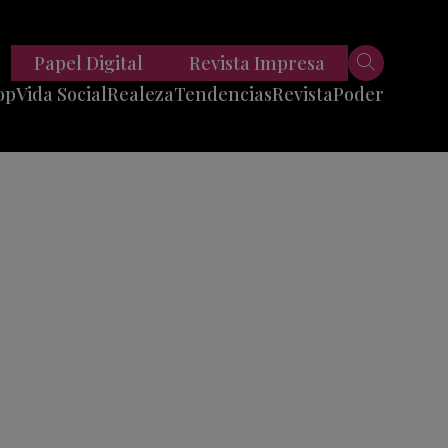
Papel Digital
Revista Impresa
op
Vida Social
Realeza
Tendencias
Revista
Poder
Belleza
Entrevistas
Moda
Mundo
Foodie
11 Preguntas
es
Fitness
Reportajes
Viajes
Tech