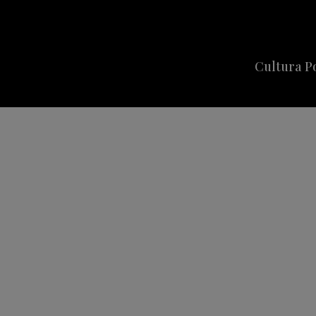
Cultura P
Cine
Series
Música
Celebriti