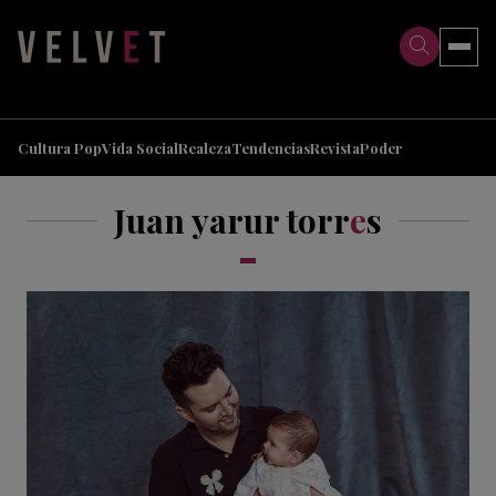
>
>
Cultura Pop
Vida Social
Realeza
Tendencias
Revista
Poder
Juan yarur torr
e
s