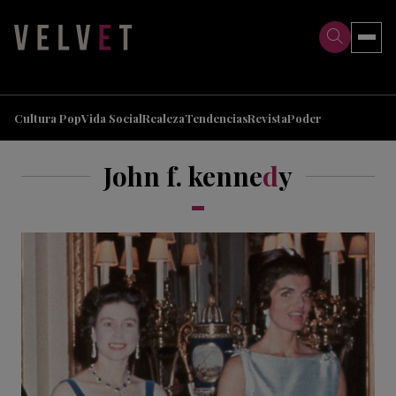
>
>
Cultura Pop
Vida Social
Realeza
Tendencias
Revista
Poder
John f. kenne
d
y