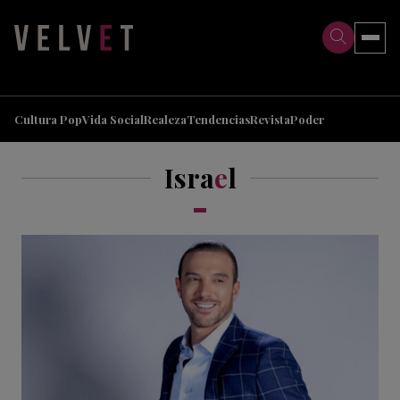
>
>
Cultura Pop
Vida Social
Realeza
Tendencias
Revista
Poder
Isra
e
l