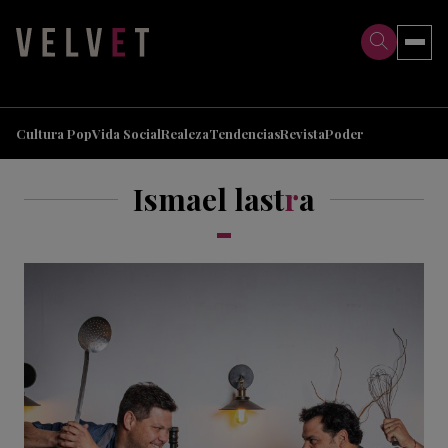
>
>
Cultura Pop
Vida Social
Realeza
Tendencias
Revista
Poder
Ismael last
r
a