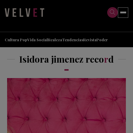
>
>
Cultura Pop
Vida Social
Realeza
Tendencias
Revista
Poder
Isidora jimenez reco
r
d