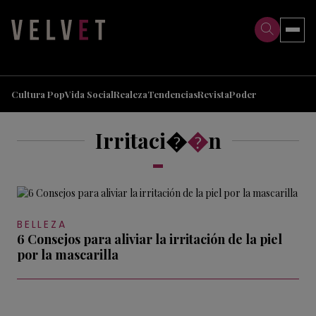
>
>
Cultura Pop
Vida Social
Realeza
Tendencias
Revista
Poder
Irritaci�
�
n
BELLEZA
6 Consejos para aliviar la irritación de la piel
por la mascarilla