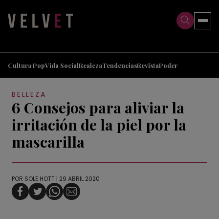
>
>
Cultura Pop
Vida Social
Realeza
Tendencias
Revista
Poder
BELLEZA
6 Consejos para aliviar la
irritación de la piel por la
mascarilla
POR
SOLE HOTT
| 29 ABRIL 2020