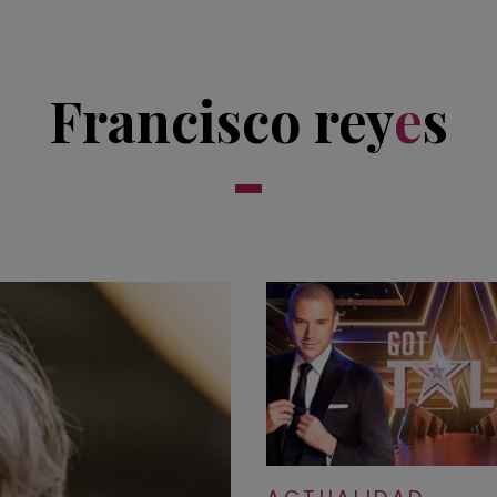
Francisco rey
e
s