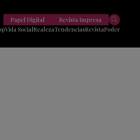
Papel Digital
Revista Impresa
op
Vida Social
Realeza
Tendencias
Revista
Poder
Belleza
Entrevistas
Moda
Mundo
Foodie
11 Preguntas
es
Fitness
Reportajes
Viajes
Tech