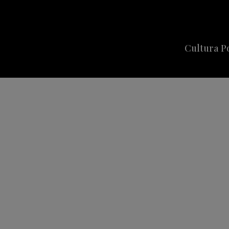
Cultura P
Cine
Series
Música
Celebriti