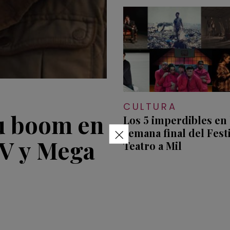
CULTURA
su boom en
Los 5 imperdibles en 
×
semana final del Fest
HV y Mega
Teatro a Mil