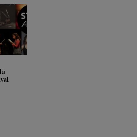
la
ival