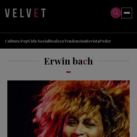
>
>
Cultura Pop
Vida Social
Realeza
Tendencias
Revista
Poder
Erwin ba
c
h