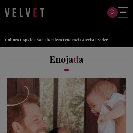
>
>
Cultura Pop
Vida Social
Realeza
Tendencias
Revista
Poder
Enoja
d
a