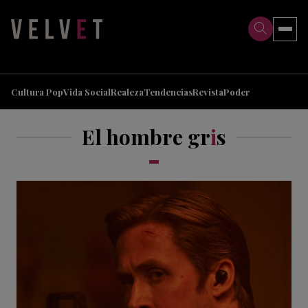
>
>
Cultura Pop
Vida Social
Realeza
Tendencias
Revista
Poder
El hombre gr
i
s