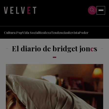
>
>
Cultura Pop
Vida Social
Realeza
Tendencias
Revista
Poder
El diario de bridget jon
e
s