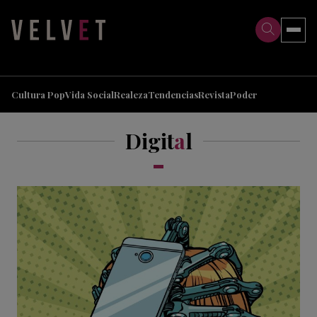
>
>
Cultura Pop
Vida Social
Realeza
Tendencias
Revista
Poder
Digit
a
l