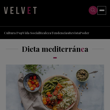
>
>
Cultura Pop
Vida Social
Realeza
Tendencias
Revista
Poder
Dieta mediterrán
e
a