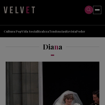
>
>
Cultura Pop
Vida Social
Realeza
Tendencias
Revista
Poder
Dia
n
a