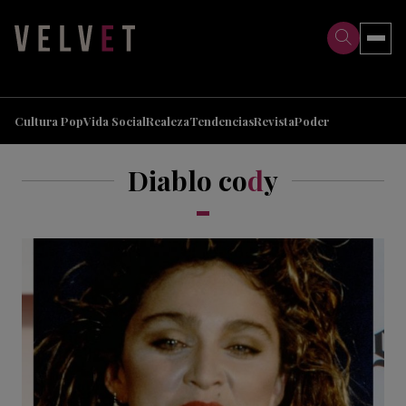
>
>
Cultura Pop
Vida Social
Realeza
Tendencias
Revista
Poder
Diablo co
d
y