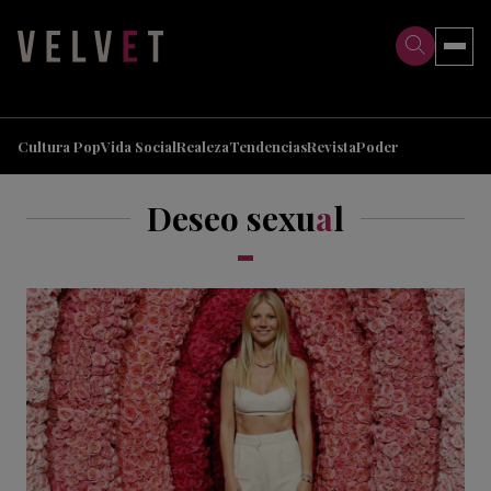
>
>
Cultura Pop
Vida Social
Realeza
Tendencias
Revista
Poder
Deseo sexu
a
l