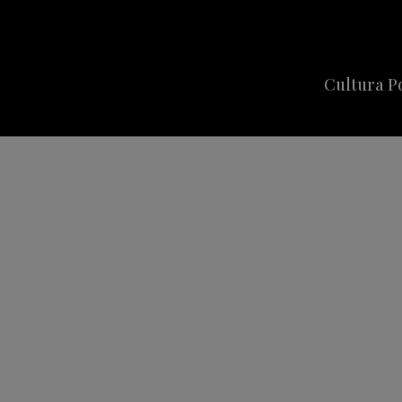
Cultura P
Cine
Series
Música
Celebriti