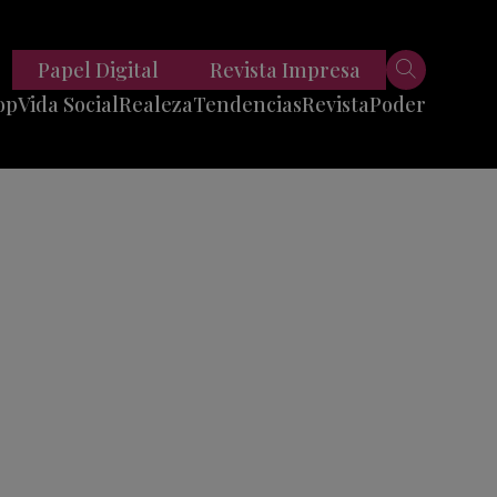
Papel Digital
Revista Impresa
op
Vida Social
Realeza
Tendencias
Revista
Poder
Belleza
Entrevistas
Moda
Mundo
Foodie
11 Preguntas
es
Fitness
Reportajes
Viajes
Tech