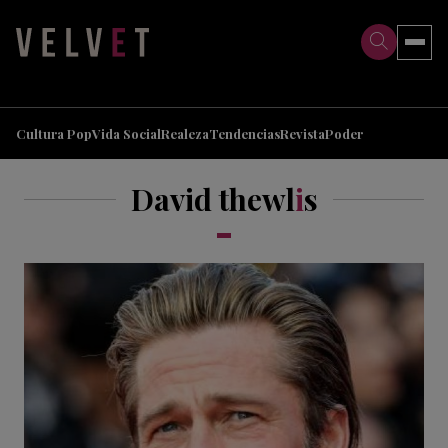
>
>
Cultura Pop
Vida Social
Realeza
Tendencias
Revista
Poder
David thewl
i
s