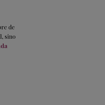
bre de
l, sino
ada