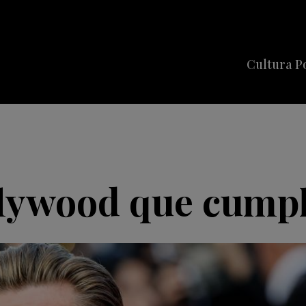
Cultura P
Cine
Series
Música
Celebriti
llywood que cump