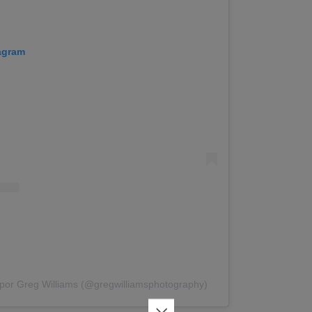
tagram
 por Greg Williams (@gregwilliamsphotography)