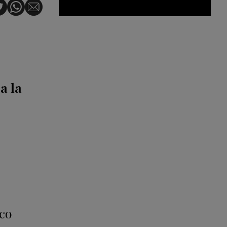
a la
ico