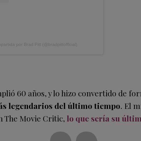
artida por Brad Pitt (@bradpittofflcial)
lió 60 años, y lo hizo convertido de fo
s legendarios del último tiempo
. El 
n The Movie Critic,
lo que sería su últi