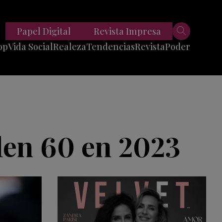
Papel Digital
Revista Impresa
op
Vida Social
Realeza
Tendencias
Revista
Poder
Belleza
Entrevistas
Moda
Mundo
Foodie
11 Preguntas
es
Fitness
Reportajes
len 60 en 2023
Viajes
Tech