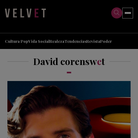
>
>
Cultura Pop
Vida Social
Realeza
Tendencias
Revista
Poder
David corensw
e
t