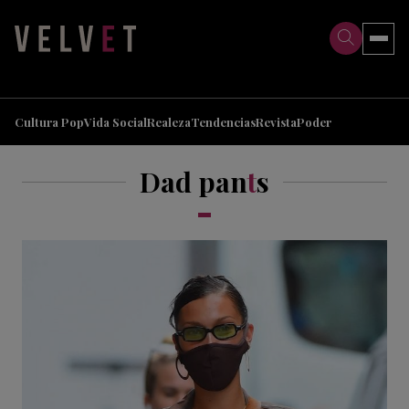
>
>
Cultura Pop
Vida Social
Realeza
Tendencias
Revista
Poder
Dad pan
t
s