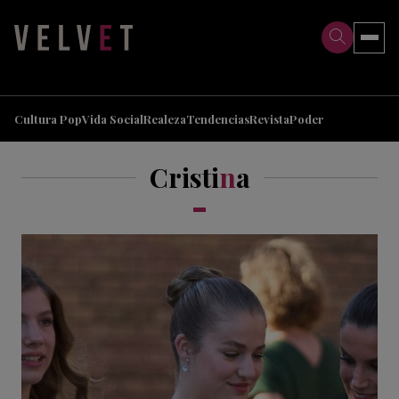
>
>
Cultura Pop
Vida Social
Realeza
Tendencias
Revista
Poder
Cristi
n
a