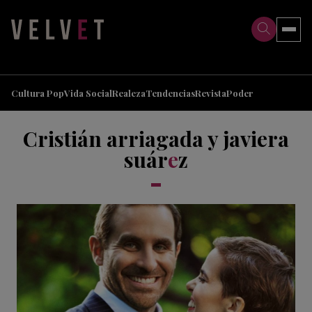
>
>
Cultura Pop
Vida Social
Realeza
Tendencias
Revista
Poder
Cristián arriagada y javiera
suár
e
z