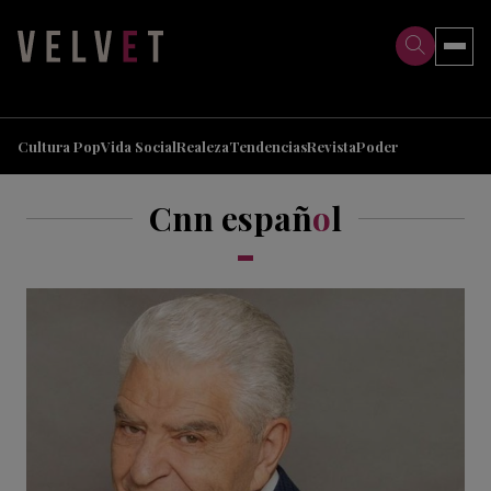
>
>
Cultura Pop
Vida Social
Realeza
Tendencias
Revista
Poder
Cnn españ
o
l