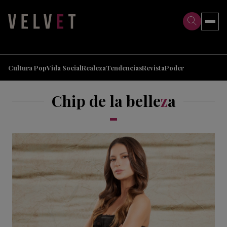
>
>
Cultura Pop
Vida Social
Realeza
Tendencias
Revista
Poder
Chip de la belle
z
a