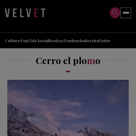
>
>
Cultura Pop
Vida Social
Realeza
Tendencias
Revista
Poder
Cerro el plo
m
o