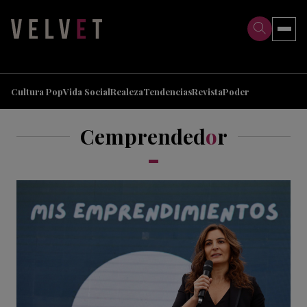
>
>
Cultura Pop
Vida Social
Realeza
Tendencias
Revista
Poder
Cemprended
o
r