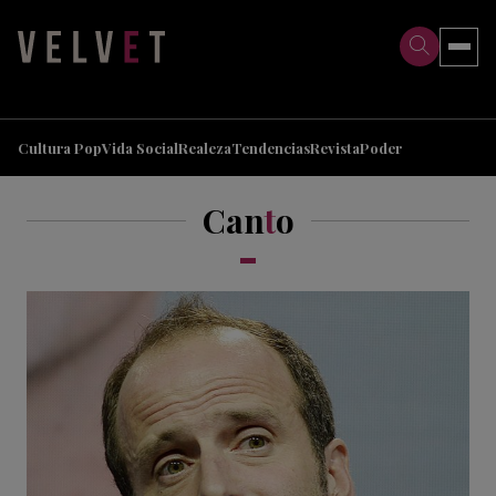
>
>
Cultura Pop
Vida Social
Realeza
Tendencias
Revista
Poder
Can
t
o